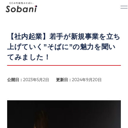
MISSION
【社内起業】若手が新規事業を立ち
ミッション
VALUE
バリュー
上げていく”そばに”の魅力を聞い
SERVICE
サービス紹介
RECRUIT
てみました！
求人情報
COMPANY
会社概要
公開日：
2023年5月2日
更新日：
2024年9月20日
CONTACT